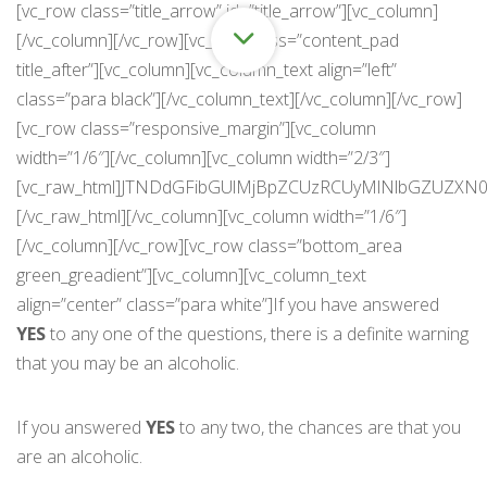
[vc_row class=”title_arrow” id=”title_arrow”][vc_column][/vc_column][/vc_row][vc_row class=”content_pad title_after”][vc_column][vc_column_text align=”left” class=”para black”][/vc_column_text][/vc_column][/vc_row][vc_row class=”responsive_margin”][vc_column width=”1/6″][/vc_column][vc_column width=”2/3″][vc_raw_html]JTNDdGFibGUlMjBpZCUzRCUyMlNlbGZUZXN0JTIyJTIwYm9yZGVyJTNEJTIyMCUyMiUyMHdpZHRoJTNEJTIyMTAwJTI1JTIyJTIwY2VsbHNwYWNpbmclM0QlMjIwJTIyJTIwY2VsbHBhZGRpbmclM0QlMjIzJTIyJTIwYWxpZ24lM0QlMjJjZW50ZXIlMjIlM0UlMEElM0N0Ym9keSUzRSUwQSUzQ3RyJTIwYWxpZ24lM0QlMjJsZWZ0JTIyJTIwdmFsaWduJTNEJTIydG9wJTIyJTNFJTBBJTNDdGQlM0UlM0NzcGFuJTIwc3R5bGUlM0QlMjJmb250LWZhbWlseSUzQSUyMEFyaWFsJTJDJTIwSGVsdmV0aWNhJTJDJTIwc2Fucy1zZXJpZiUzQiUyMGZvbnQtc2l6ZSUzQSUyMHNtYWxsJTNCJTIyJTNFJTNDYiUzRURvJTIweW91JTIwbG9zZSUyMHRpbWUlMjBmcm9tJTIwd29yayUyMGR1ZSUyMHRvJTIweW91ciUyMGRyaW5raW5nJTIwb3IlMjBkcnVnJTIwdXNlJTNGJTNDJTJGYiUzRSUzQyUyRnNwYW4lM0UlM0MlMkZ0ZCUzRSUwQSUzQ3RkJTIwdmFsaWduJTNEJTIybWlkZGxlJTIyJTIwbm93cmFwJTNEJTIybm93cmFwJTIyJTNFJTNDc3BhbiUyMHN0eWxlJTNEJTIyY29sb3IlM0ElMjAlMjM5OTY2MDAlM0IlMjBmb250LWZhbWlseSUzQSUyMEFyaWFsJTJDJTIwSGVsdmV0aWNhJTJDJTIwc2Fucy1zZXJpZiUzQiUyMGZvbnQtc2l6ZSUzQSUyMHNtYWxsJTNCJTIyJTNFJTNDYiUzRSUzQ2lucHV0JTIwb25jbGljayUzRCUyMnNob3dUaW1lJTI4JTI5JTIyJTIwbmFtZSUzRCUyMmElMjIlMjB0eXBlJTNEJTIycmFkaW8lMjIlMjB2YWx1ZSUzRCUyMllFUyUyMiUyMCUyRiUzRSVDMiVBMFlFUyUzQyUyRmIlM0UlM0MlMkZzcGFuJTNFJTNDJTJGdGQlM0UlMEElM0N0ZCUyMHZhbGlnbiUzRCUyMm1pZGRsZSUyMiUyMG5vd3JhcCUzRCUyMm5vd3JhcCUyMiUzRSUzQ3NwYW4lMjBzdHlsZSUzRCUyMmNvbG9yJTNBJTIwJTIzOTk2NjAwJTNCJTIwZm9udC1mYW1pbHklM0ElMjBBcmlhbCUyQyUyMEhlbHZldGljYSUyQyUyMHNhbnMtc2VyaWYlM0IlMjBmb250LXNpemUlM0ElMjBzbWFsbCUzQiUyMiUzRSUzQ2IlM0UlM0NpbnB1dCUyMG9uY2xpY2slM0QlMjJzaG93VGltZSUyOCUyOSUyMiUyMG5hbWUlM0QlMjJhJTIyJTIwdHlwZSUzRCUyMnJhZGlvJTIyJTIwdmFsdWUlM0QlMjJOTyUyMiUyMCUyRiUzRSVDMiVBME5PJTNDJTJGYiUzRSUzQyUyRnNwYW4lM0UlM0MlMkZ0ZCUzRSUwQSUzQyUyRnRyJTNFJTBBJTNDdHIlMjBhbGlnbiUzRCUyMmxlZnQlMjIlMjB2YWxpZ24lM0QlMjJ0b3AlMjIlM0UlMEElM0N0ZCUzRSUzQ3NwYW4lMjBzdHlsZSUzRCUyMmZvbnQtZmFtaWx5JTNBJTIwQXJpYWwlMkMlMjBIZWx2ZXRpY2ElMkMlMjBzYW5zLXNlcmlmJTNCJTIwZm9udC1zaXplJTNBJTIwc21hbGwlM0IlMjIlM0UlM0NiJTNFSXMlMjB5b3VyJTIwZHJpbmtpbmclMkZkcnVnJTIwdXNlJTIwbWFraW5nJTIweW91ciUyMGhvbWUlMjBsaWZlJTIwdW5oYXBweSUzRiUzQyUyRmIlM0UlM0MlMkZzcGFuJTNFJTNDJTJGdGQlM0UlMEElM0N0ZCUyMHZhbGlnbiUzRCUyMm1pZGRsZSUyMiUyMG5vd3JhcCUzRCUyMm5vd3JhcCUyMiUzRSUzQ3NwYW4lMjBzdHlsZSUzRCUyMmNvbG9yJTNBJTIwJTIzOTk2NjAwJTNCJTIwZm9udC1mYW1pbHklM0ElMjBBcmlhbCUyQyUyMEhlbHZldGljYSUyQyUyMHNhbnMtc2VyaWYlM0IlMjBmb250LXNpemUlM0ElMjBzbWFsbCUzQiUyMiUzRSUzQ2IlM0UlM0NpbnB1dCUyMG9uY2xpY2slM0QlMjJzaG93VGltZSUyOCUyOSUyMiUyMG5hbWUlM0QlMjJiJTIyJTIwdHlwZSUzRCUyMnJhZGlvJTIyJTIwdmFsdWUlM0QlMjJZRVMlMjIlMjAlMkYlM0UlQzIlQTBZRVMlM0MlMkZiJTNFJTNDJTJGc3BhbiUzRSUzQyUyRnRkJTNFJTBBJTNDdGQlMjB2YWxpZ24lM0QlMjJtaWRkbGUlMjIlMjBub3dyYXAlM0QlMjJub3dyYXAlMjIlM0UlM0NzcGFuJTIwc3R5bGUlM0QlMjJjb2xvciUzQSUyMCUyMzk5NjYwMCUzQiUyMGZvbnQtZmFtaWx5JTNBJTIwQXJpYWwlMkMlMjBIZWx2ZXRpY2ElMkMlMjBzYW5zLXNlcmlmJTNCJTIwZm9udC1zaXplJTNBJTIwc21hbGwlM0IlMjIlM0UlM0NiJTNFJTNDaW5wdXQlMjBvbmNsaWNrJTNEJTIyc2hvd1RpbWUlMjglMjklMjIlMjBuYW1lJTNEJTIyYiUyMiUyMHR5cGUlM0QlMjJyYWRpbyUyMiUyMHZhbHVlJTNEJTIyTk8lMjIlMjAlMkYlM0UlQzIlQTBOTyUzQyUyRmIlM0UlM0MlMkZzcGFuJTNFJTNDJTJGdGQlM0UlMEElM0MlMkZ0ciUzRSUwQSUzQ3RyJTIwYWxpZ24lM0QlMjJsZWZ0JTIyJTIwdmFsaWduJTNEJTIydG9wJTIyJTNFJTBBJTNDdGQlM0UlM0NzcGFuJTIwc3R5bGUlM0QlMjJmb250LWZhbWlseSUzQSUyMEFyaWFsJTJDJTIwSGVsdmV0aWNhJTJDJTIwc2Fucy1zZXJpZiUzQiUyMGZvbnQtc2l6ZSUzQSUyMHNtYWxsJTNCJTIyJTNFJTNDYiUzRURvJTIweW91JTIwZHJpbmslMjBvciUyMGRydWclMjBiZWNhdXNlJTIweW91JTIwYXJlJTIwc2h5JTIwd2l0aCUyMG90aGVyJTIwcGVvcGxlJTNGJTNDJTJGYiUzRSUzQyUyRnNwYW4lM0UlM0MlMkZ0ZCUzRSUwQSUzQ3RkJTIwdmFsaWduJTNEJTIybWlkZGxlJTIyJTIwbm93cmFwJTNEJTIybm93cmFwJTIyJTNFJTNDc3BhbiUyMHN0eWxlJTNEJTIyY29sb3IlM0ElMjAlMjM5OTY2MDAlM0IlMjBmb250LWZhbWlseSUzQSUyMEFyaWFsJTJDJTIwSGVsdmV0aWNhJTJDJTIwc2Fucy1zZXJpZiUzQiUyMGZvbnQtc2l6ZSUzQSUyMHNtYWxsJTNCJTIyJTNFJTNDYiUzRSUzQ2lucHV0JTIwb25jbGljayUzRCUyMnNob3dUaW1lJTI4JTI5JTIyJTIwbmFtZSUzRCUyMmMlMjIlMjB0eXBlJTNEJTIycmFkaW8lMjIlMjB2YWx1ZSUzRCUyMllFUyUyMiUyMCUyRiUzRSVDMiVBMFlFUyUzQyUyRmIlM0UlM0MlMkZzcGFuJTNFJTNDJTJGdGQlM0UlMEElM0N0ZCUyMHZhbGlnbiUzRCUyMm1pZGRsZSUyMiUyMG5vd3JhcCUzRCUyMm5vd3JhcCUyMiUzRSUzQ3NwYW4lMjBzdHlsZSUzRCUyMmNvbG9yJTNBJTIwJTIzOTk2NjAwJTNCJTIwZm9udC1mYW1pbHklM0ElMjBBcmlhbCUyQyUyMEhlbHZldGljYSUyQyUyMHNhbnMtc2VyaWYlM0IlMjBmb250LXNpemUlM0ElMjBzbWFsbCUzQiUyMiUzRSUzQ2IlM0UlM0NpbnB1dCUyMG9uY2xpY2slM0QlMjJzaG93VGltZSUyOCUyOSUyMiUyMG5hbWUlM0QlMjJjJTIyJTIwdHlwZSUzRCUyMnJhZGlvJTIyJTIwdmFsdWUlM0QlMjJOTyUyMiUyMCUyRiUzRSVDMiVBME5PJTNDJTJGYiUzRSUzQyUyRnNwYW4lM0UlM0MlMkZ0ZCUzRSUwQSUzQyUyRnRyJTNFJTBBJTNDdHIlMjBhbGlnbiUzRCUyMmxlZnQlMjIlMjB2YWxpZ24lM0QlMjJ0b3AlMjIlM0UlMEElM0N0ZCUzRSUzQ3NwYW4lMjBzdHlsZSUzRCUyMmZvbnQtZmFtaWx5JTNBJTIwQXJpYWwlMkMlMjBIZWx2ZXRpY2ElMkMlMjBzYW5zLXNlcmlmJTNCJTIwZm9udC1zaXplJTNBJTIwc21hbGwlM0IlMjIlM0UlM0NiJTNFSXMlMjBkcmlua2luZyUyMG9yJTIwZHJ1ZyUyMHVzZSUyMGFmZmVjdGluZyUyMHlvdXIlMjByZXB1dGF0aW9uJTNGJTNDJTJGYiUzRSUzQyUyRnNwYW4lM0UlM0MlMkZ0ZCUzRSUwQSUzQ3RkJTIwdmFsaWduJTNEJTIybWlkZGxlJTIyJTIwbm93cmFwJTNEJTIybm93cmFwJTIyJTNFJTNDc3BhbiUyMHN0eWxlJTNEJTIyY29sb3IlM0ElMjAlMjM5OTY2MDAlM0IlMjBmb250LWZhbWlseSUzQSUyMEFyaWFsJTJDJTIwSGVsdmV0aWNhJTJDJTIwc2Fucy1zZXJpZiUzQiUyMGZvbnQtc2l6ZSUzQSUyMHNtYWxsJTNCJTIyJTNFJTNDYiUzRSUzQ2lucHV0JTIwb25jbGljayUzRCUyMnNob3dUaW1lJTI4JTI5JTIyJTIwbmFtZSUzRCUyMmQlMjIlMjB0eXBlJTNEJTIycmFkaW8lMjIlMjB2YWx1ZSUzRCUyMllFUyUyMiUyMCUyRiUzRSVDMiVBMFlFUyUzQyUyRmIlM0UlM0MlMkZzcGFuJTNFJTNDJTJGdGQlM0UlMEElM0N0ZCUyMHZhbGlnbiUzRCUyMm1pZGRsZSUyMiUyMG5vd3JhcCUzRCUyMm5vd3JhcCUyMiUzRSUzQ3NwYW4lMjBzdHlsZSUzRCUyMmNvbG9yJTNBJTIwJTIzOTk2NjAwJTNCJTIwZm9udC1mYW1pbHklM0ElMjBBcmlhbCUyQyUyMEhlbHZldGljYSUyQyUyMHNhbnMtc2VyaWYlM0IlMjBmb250LXNpemUlM0ElMjBzbWFsbCUzQiUyMiUzRSUzQ2IlM0UlM0NpbnB1dCUyMG9uY2xpY2slM0QlMjJzaG93VGltZSUyOCUyOSUyMiUyMG5hbWUlM0QlMjJkJTIyJTIwdHlwZSUzRCUyMnJhZGlvJTIyJTIwdmFsdWUlM0QlMjJOTyUyMiUyMCUyRiUzRSVDMiVBME5PJTNDJTJGYiUzRSUzQyUyRnNwYW4lM0UlM0MlMkZ0ZCUzRSUwQSUzQyUyRnRyJTNFJTBBJTNDdHIlMjBhbGlnbiUzRCUyMmxlZnQlMjIlMjB2YWxpZ24lM0QlMjJ0b3AlMjIlM0UlMEElM0N0ZCUzRSUzQ3NwYW4lMjBzdHlsZSUzRCUyMmZvbnQtZmFtaWx5JTNBJTIwQXJpYWwlMkMlMjBIZWx2ZXRpY2ElMkMlMjBzYW5zLXNlcmlmJTNCJTIwZm9udC1zaXplJTNBJTIwc21hbGwlM0IlMjIlM0UlM0NiJTNFSGF2ZSUyMHlvdSUyMGV2ZXIlMjBmZWx0JTIwcmVtb3JzZSUyMGFmdGVyJTIwZHJpbmtpbmclMjBvciUyMGRydWclMjB1c2UlM0YlM0MlMkZiJTNFJTNDJTJGc3BhbiUzRSUzQyUyRnRkJTNFJTBBJTNDdGQlMjB2YWxpZ24lM0QlMjJtaWRkbGUlMjIlMjBub3dyYXAlM0QlMjJub3dyYXAlMjIlM0UlM0NzcGFuJTIwc3R5bGUlM0QlMjJjb2xvciUzQSUyMCUyMzk5NjYwMCUzQiUyMGZvbnQtZmFtaWx5JTNBJTIwQXJpYWwlMkMlMjBIZWx2ZXRpY2ElMkMlMjBzYW5zLXNlcmlmJTNCJTIwZm9udC1zaXplJTNBJTIwc21hbGwlM0IlMjIlM0UlM0NiJTNFJTNDaW5wdXQlMjBvbmNsaWNrJTNEJTIyc2hvd1RpbWUlMjglMjklMjIlMjBuYW1lJTNEJTIyZSUyMiUyMHR5cGUlM0QlMjJyYWRpbyUyMiUyMHZhbHVlJTNEJTIyWUVTJTIyJTIwJTJGJTNFJUMyJUEwWUVTJTNDJTJGYiUzRSUzQyUyRnNwYW4lM0UlM0MlMkZ0ZCUzRSUwQSUzQ3RkJTIwdmFsaWduJTNEJTIybWlkZGxlJTIyJTIwbm93cmFwJTNEJTIybm93cmFwJTIyJTNFJTNDc3BhbiUyMHN0eWxlJTNEJTIyY29sb3IlM0ElMjAlMjM5OTY2MDAlM0IlMjBmb250LWZhbWlseSUzQSUyMEFyaWFsJTJDJTIwSGVsdmV0aWNhJTJDJTIwc2Fucy1zZXJpZiUzQiUyMGZvbnQtc2l6ZSUzQSUyMHNtYWxsJTNCJTIyJTNFJTNDYiUzRSUzQ2lucHV0JTIwb25jbGljayUzRCUyMnNob3dUaW1lJTI4JTI5JTIyJTIwbmFtZSUzRCUyMmUlMjIlMjB0eXBlJTNEJTIycmFkaW8lMjIlMjB2YWx1ZSUzRCUyMk5PJTIyJTIwJTJGJTNFJUMyJUEwTk8lM0MlMkZiJTNFJTNDJTJGc3BhbiUzRSUzQyUyRnRkJTNFJTBBJTNDJTJGdHIlM0UlMEElM0N0ciUyMGFsaWduJTNEJTIybGVmdCUyMiUyMHZhbGlnbiUzRCUyMnRvcCUyMiUzRSUwQSUzQ3RkJTNFJTNDc3BhbiUyMHN0eWxlJTNEJTIyZm9udC1mYW1pbHklM0ElMjBBcmlhbCUyQyUyMEhlbHZldGljYSUyQyUyMHNhbnMtc2VyaWYlM0IlMjBmb250LXNpemUlM0ElMjBzbWFsbCUzQiUyMiUzRSUzQ2IlM0VIYXZlJTIweW91JTIwZ290dGVuJTIwaW50byUyMGZpbmFuY2lhbCUyMGRpZmZpY3VsdGllcyUyMGJlY2F1c2UlMjBvZiUyMHlvdXIlMjBkcmlua2luZyUyMG9yJTIwZHJ1ZyUyMHVzZSUzRiUzQyUyRmIlM0UlM0MlMkZzcGFuJTNFJTNDJTJGdGQlM0UlMEElM0N0ZCUyMHZhbGlnbiUzRCUyMm1pZGRsZSUyMiUyMG5vd3JhcCUzRCUyMm5vd3JhcCUyMiUzRSUzQ3NwYW4lMjBzdHlsZSUzRCUyMmNvbG9yJTNBJTIwJTIzOTk2NjAwJTNCJTIwZm9udC1mYW1pbHklM0ElMjBBcmlhbCUyQyUyMEhlbHZldGljYSUyQyUyMHNhbnMtc2VyaWYlM0IlMjBmb250LXNpemUlM0ElMjBzbWFsbCUzQiUyMiUzRSUzQ2IlM0UlM0NpbnB1dCUyMG9uY2xpY2slM0QlMjJzaG93VGltZSUyOCUyOSUyMiUyMG5hbWUlM0QlMjJmJTIyJTIwdHlwZSUzRCUyMnJhZGlvJTIyJTIwdmFsdWUlM0QlMjJZRVMlMjIlMjAlMkYlM0UlQzIlQTBZRVMlM0MlMkZiJTNFJTNDJTJGc3BhbiUzRSUzQyUyRnRkJTNFJTBBJTNDdGQlMjB2YWxpZ24lM0QlMjJtaWRkbGUlMjIlMjBub3dyYXAlM0QlMjJub3dyYXAlMjIlM0UlM0NzcGFuJTIwc3R5bGUlM0QlMjJjb2xvciUzQSUyMCUyMzk5NjYwMCUzQiUyMGZvbnQtZmFtaWx5JTNBJTIwQXJpYWwlMkMlMjBIZWx2ZXRpY2ElMkMlMjBzYW5zLXNlcmlmJTNCJTIwZm9udC1zaXplJTNBJTIwc21hbGwlM0IlMjIlM0UlM0NiJTNFJTNDaW5wdXQlMjBvbmNsaWNrJTNEJTIyc2hvd1RpbWUlMjglMjklMjIlMjBuYW1lJTNEJTIyZiUyMiUyMHR5cGUlM0QlMjJyYWRpbyUyMiUyMHZhbHVlJTNEJTIyTk8lMjIlMjAlMkYlM0UlQzIlQTBOTyUzQyUyRmIlM0UlM0MlMkZzcGFuJTNFJTNDJTJGdGQlM0UlMEElM0MlMkZ0ciUzRSUwQSUzQ3RyJTIwYWxpZ24lM0QlMjJsZWZ0JTIyJTIwdmFsaWduJTNEJTIydG9wJTIyJTNFJTBBJTNDdGQlM0UlM0NzcGFuJTIwc3R5bGUlM0QlMjJmb250LWZhbWlseSUzQSUyMEFyaWFsJTJDJTIwSGVsdmV0aWNhJTJDJTIwc2Fucy1zZXJpZiUzQiUyMGZvbnQtc2l6ZSUzQSUyMHNtYWxsJTNCJTIyJTNFJTNDYiUzRURvJTIweW91JTIwdHVybiUyMHRvJTIwbG93ZXIlMjBjb21wYW5pb25zJTIwYW5kJTIwaW5mZXJpb3IlMjBlbnZpcm9ubWVudCUyMHdoZW4lMjBkcmlua2luZyUyMG9yJTIwdXNpbmclMjBkcnVncyUzRiUzQyUyRmIlM0UlM0MlMkZzcGFuJTNFJTNDJTJGdGQlM0UlMEElM0N0ZCUyMHZhbGlnbiUzRCUyMm1pZGRsZSUyMiUyMG5vd3JhcCUzRCUyMm5vd3JhcCUyMiUzRSUzQ3NwYW4lMjBzdHlsZSUzRCUyMmNvbG9yJTNBJTIwJTIzOTk2NjAwJTNCJTIwZm9udC1mYW1pbHklM0ElMjBBcmlhbCUyQyUyMEhlbHZldGljYSUyQyUyMHNhbnMtc2VyaWYlM0IlMjBmb250LXNpemUlM0ElMjBzbWFsbCUzQiUyMiUzRSUzQ2IlM0UlM0NpbnB1dCUyMG9uY2xpY2slM0QlMjJzaG93VGltZSUyOCUyOSUyMiUyMG5hbWUlM0QlMjJnJTIyJTIwdHlwZSUzRCUyMnJhZGlvJTIyJTIwdmFsdWUlM0QlMjJZRVMlMjIlMjAlMkYlM0UlQzIlQTBZRVMlM0MlMkZiJTNFJTNDJTJGc3BhbiUzRSUzQyUyRnRkJTNFJTBBJTNDdGQlMjB2YWxpZ24lM0QlMjJtaWRkbGUlMjIlMjBub3dyYXAlM0QlMjJub3dyYXAlMjIlM0UlM0NzcGFuJTIwc3R5bGUlM0QlMjJjb2xvciUzQSUyMCUyMzk5NjYwMCUzQiUyMGZvbnQtZmFtaWx5JTNBJTIwQXJpYWwlMkMlMjBIZWx2ZXRpY2ElMkMlMjBzYW5zLXNlcmlmJTNCJTIwZm9udC1zaXplJTNBJTIwc21hbGwlM0IlMjIlM0UlM0NiJTNFJTNDaW5wdXQlMjBvbmNsaWNrJTNEJTIyc2hvd1RpbWUlMjglMjklMjIlMjBuYW1lJTNEJTIyZyUyMiUyMHR5cGUlM0QlMjJyYWRpbyUyMiUyMHZhbHVlJTNEJTIyTk8lMjIlMjAlMkYlM0UlQzIlQTBOTyUzQyUyRmIlM0UlM0MlMkZzcGFuJTNFJTNDJTJGdGQlM
YES
to any one of the questions, there is a definite warning
that you may be an alcoholic.
If you answered
YES
to any two, the chances are that you
are an alcoholic.