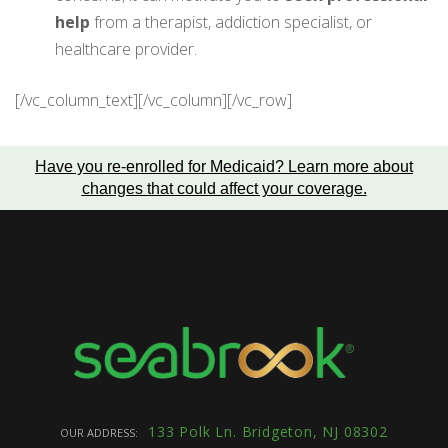
help
from a therapist, addiction specialist, or
healthcare provider.
[/vc_column_text][/vc_column][/vc_row]
Have you re-enrolled for Medicaid?
Learn more about
changes that could affect your coverage
.
133 Polk Ln. Bridgeton, NJ 08302
OUR ADDRESS: